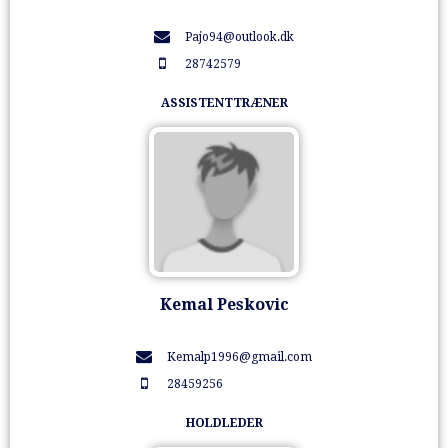
Pajo94@outlook.dk
28742579
ASSISTENTTRÆNER
Kemal Peskovic
Kemalp1996@gmail.com
28459256
HOLDLEDER