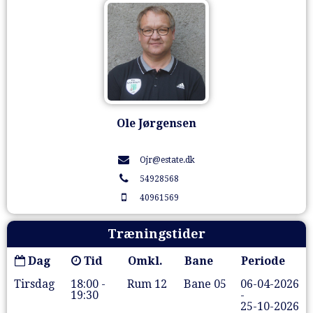
Ole Jørgensen
Ojr@estate.dk
54928568
40961569
Træningstider
Dag
Tid
Omkl.
Bane
Periode
Tirsdag
18:00 -
Rum 12
Bane 05
06-04-2026
19:30
-
25-10-2026