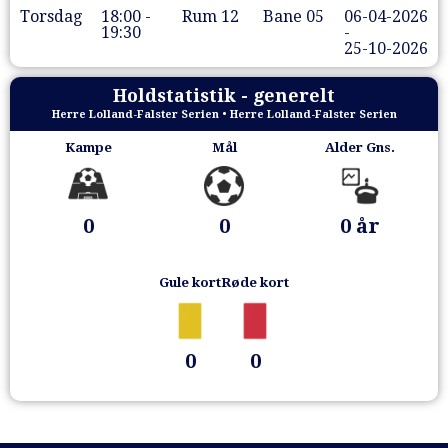
Torsdag
18:00 -
Rum 12
Bane 05
06-04-2026
19:30
-
25-10-2026
Holdstatistik - generelt
Herre Lolland-Falster Serien • Herre Lolland-Falster Serien
Kampe
Mål
Alder Gns.
0
0
0 år
Gule kort
Røde kort
0
0