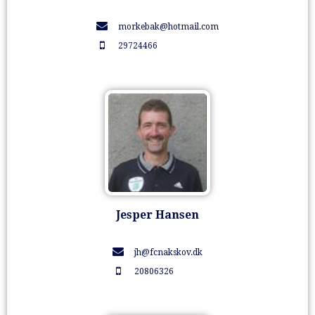
morkebak@hotmail.com
29724466
Jesper Hansen
jh@fcnakskov.dk
20806326