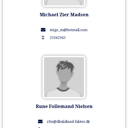
Michael Zier Madsen
migo_m@hotmail.com
25342945
Rune Follemand Nielsen
rfni@dbulolland-falster.dk