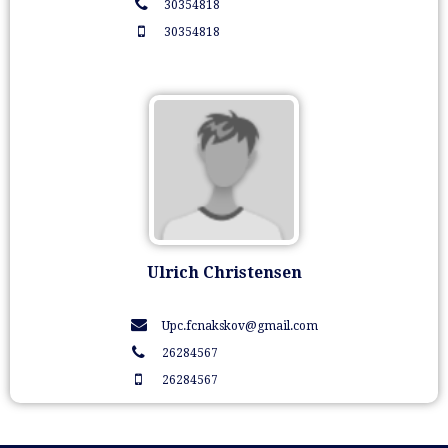
30354818
30354818
Ulrich Christensen
Upc.fcnakskov@gmail.com
26284567
26284567