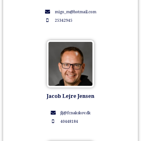
migo_m@hotmail.com
25342945
Jacob Lejre Jensen
jlj@fcnakskov.dk
40448184