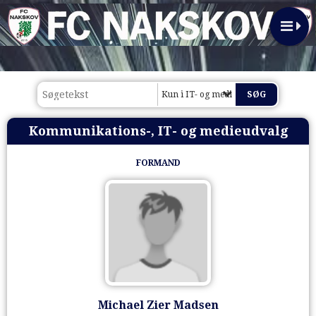
Kun i IT- og medieudvalg
Kommunikations-, IT- og medieudvalg
FORMAND
Michael Zier Madsen