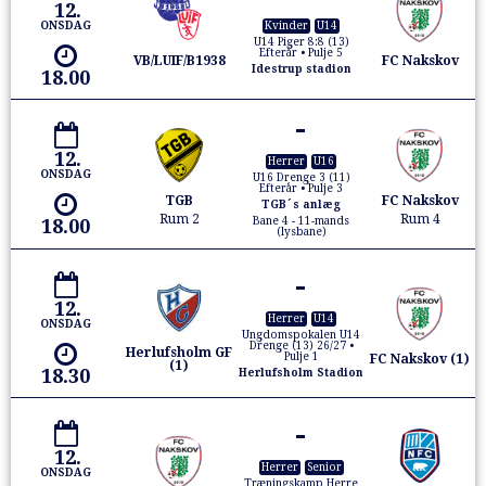
12.
ONSDAG
Kvinder
U14
U14 Piger 8:8 (13)
Efterår • Pulje 5
VB/LUIF/B1938
FC Nakskov
Idestrup stadion
18.00
-
12.
Herrer
U16
ONSDAG
U16 Drenge 3 (11)
Efterår • Pulje 3
TGB
FC Nakskov
TGB´s anlæg
Rum 2
Rum 4
18.00
Bane 4 - 11-mands
(lysbane)
-
12.
Herrer
U14
ONSDAG
Ungdomspokalen U14
Drenge (13) 26/27 •
Herlufsholm GF
Pulje 1
FC Nakskov (1)
(1)
18.30
Herlufsholm Stadion
-
12.
Herrer
Senior
ONSDAG
Træningskamp Herre