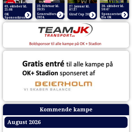
23. februar kl.
20. oktober kl.
03. oktober kl.
27. januar kl.
20:35
10:47
21:08
07:37
Generalforsamling
Sponsorstøtte
OK
Giraf Cup 2024
2024.
fra OK
Sponsorkroner
Kommende kampe
August 2026