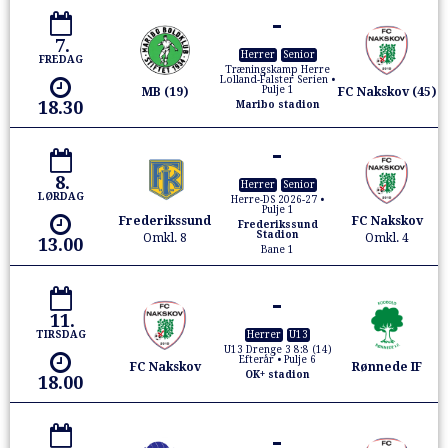
-
7.
Herrer
Senior
FREDAG
Træningskamp Herre
Lolland-Falster Serien •
Pulje 1
MB (19)
FC Nakskov (45)
18.30
Maribo stadion
-
8.
Herrer
Senior
LØRDAG
Herre-DS 2026-27 •
Pulje 1
Frederikssund
FC Nakskov
Frederikssund
Stadion
Omkl. 8
Omkl. 4
13.00
Bane 1
-
11.
TIRSDAG
Herrer
U13
U13 Drenge 3 8:8 (14)
Efterår • Pulje 6
FC Nakskov
Rønnede IF
OK+ stadion
18.00
-