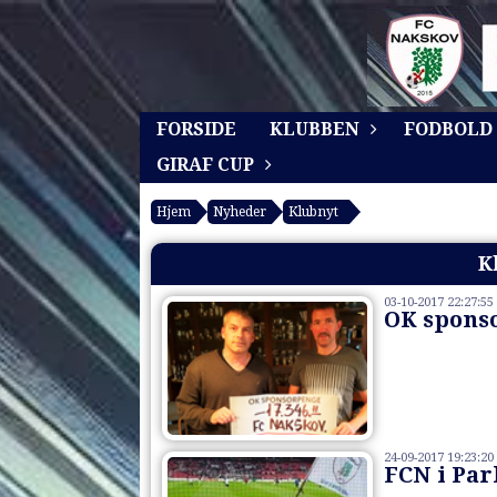
FORSIDE
KLUBBEN
FODBOLD
GIRAF CUP
Hjem
Nyheder
Klubnyt
K
03-10-2017 22:27:55
OK sponso
24-09-2017 19:23:20
FCN i Par