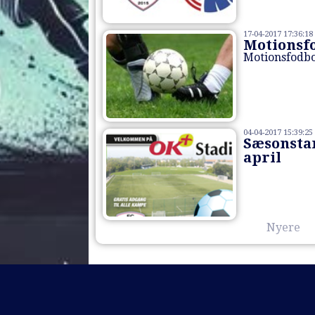
17-04-2017 17:36:18
Motionsfo
Motionsfodb
04-04-2017 15:39:25
Sæsonstar
april
Nyere