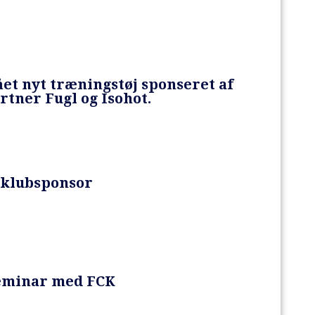
ået nyt træningstøj sponseret af
tner Fugl og Isohot.
 klubsponsor
minar med FCK