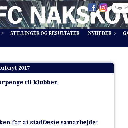
STILLINGER OG RESULTATER
NYHEDER
G
lubnyt 2017
rpenge til klubben
ken for at stadfæste samarbejdet