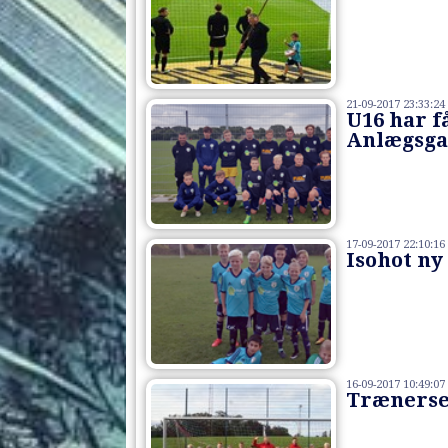
21-09-2017 23:33:24
U16 har f
Anlægsgar
17-09-2017 22:10:16
Isohot ny
16-09-2017 10:49:07
Trænerse