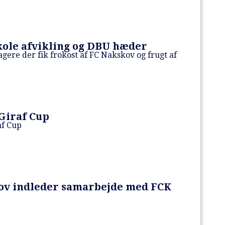
ole afvikling og DBU hæder
agere der fik frokost af FC Nakskov og frugt af
Giraf Cup
af Cup
ov indleder samarbejde med FCK