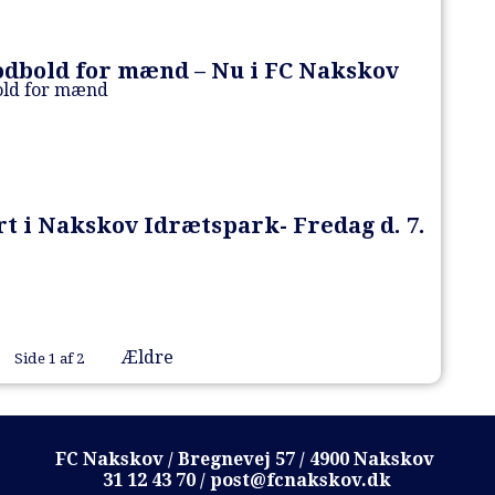
dbold for mænd – Nu i FC Nakskov
old for mænd
t i Nakskov Idrætspark- Fredag d. 7.
Ældre
Side 1 af 2
FC Nakskov / Bregnevej 57 / 4900 Nakskov
31 12 43 70 / post@fcnakskov.dk