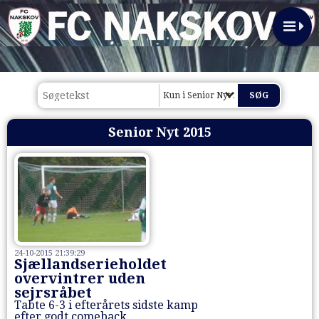
Kun i Senior Nyt 2015
Senior Nyt 2015
24-10-2015 21:39:29
Sjællandserieholdet
overvintrer uden
sejrsråbet
Tabte 6-3 i efterårets sidste kamp
efter godt comeback