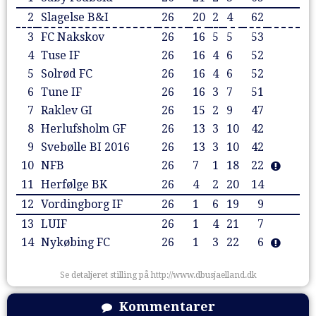
2
Slagelse B&I
26
20
2
4
62
3
FC Nakskov
26
16
5
5
53
4
Tuse IF
26
16
4
6
52
5
Solrød FC
26
16
4
6
52
6
Tune IF
26
16
3
7
51
7
Raklev GI
26
15
2
9
47
8
Herlufsholm GF
26
13
3
10
42
9
Svebølle BI 2016
26
13
3
10
42
10
NFB
26
7
1
18
22
11
Herfølge BK
26
4
2
20
14
12
Vordingborg IF
26
1
6
19
9
13
LUIF
26
1
4
21
7
14
Nykøbing FC
26
1
3
22
6
Se detaljeret stilling på http://www.dbusjaelland.dk
Kommentarer