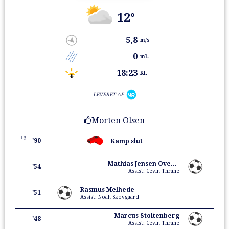
12°
5,8
m/s
0
ml.
18:23
Kl.
LEVERET AF
Morten Olsen
+2
'90
Kamp slut
Mathias Jensen Overgaard
'54
Assist: Cevin Thrane
Rasmus Melhede
'51
Assist: Noah Skovgaard
Marcus Stoltenberg
'48
Assist: Cevin Thrane