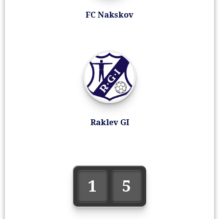
FC Nakskov
Raklev GI
1
5