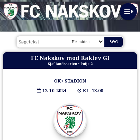
Hele siden
FC Nakskov mod Raklev GI
Sjællandsserien • Pulje 2
OK+ STADION
12-10-2024
KL. 13.00