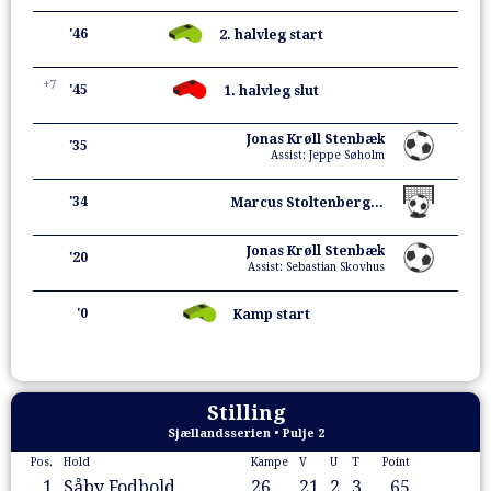
'46
2. halvleg start
+7
'45
1. halvleg slut
Jonas Krøll Stenbæk
'35
Assist: Jeppe Søholm
'34
Marcus Stoltenberg (Straffe)
Jonas Krøll Stenbæk
'20
Assist: Sebastian Skovhus
'0
Kamp start
Stilling
Sjællandsserien • Pulje 2
Pos.
Hold
Kampe
V
U
T
Point
1
Såby Fodbold
26
21
2
3
65