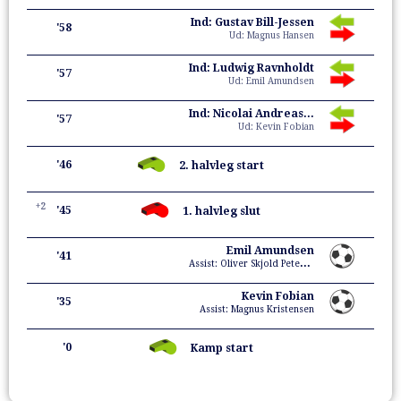
Ind: Gustav Bill-Jessen
'58
Ud: Magnus Hansen
Ind: Ludwig Ravnholdt
'57
Ud: Emil Amundsen
Ind: Nicolai Andreasen
'57
Ud: Kevin Fobian
'46
2. halvleg start
+2
'45
1. halvleg slut
Emil Amundsen
'41
Assist: Oliver Skjold Petersen
Kevin Fobian
'35
Assist: Magnus Kristensen
'0
Kamp start