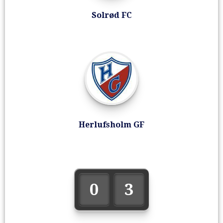
Solrød FC
Herlufsholm GF
0
3