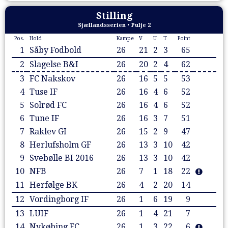
Stilling
Sjællandsserien • Pulje 2
Pos.
Hold
Kampe
V
U
T
Point
1
Såby Fodbold
26
21
2
3
65
2
Slagelse B&I
26
20
2
4
62
3
FC Nakskov
26
16
5
5
53
4
Tuse IF
26
16
4
6
52
5
Solrød FC
26
16
4
6
52
6
Tune IF
26
16
3
7
51
7
Raklev GI
26
15
2
9
47
8
Herlufsholm GF
26
13
3
10
42
9
Svebølle BI 2016
26
13
3
10
42
10
NFB
26
7
1
18
22
11
Herfølge BK
26
4
2
20
14
12
Vordingborg IF
26
1
6
19
9
13
LUIF
26
1
4
21
7
14
Nykøbing FC
26
1
3
22
6