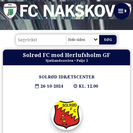
Hele siden
Solrød FC mod Herlufsholm GF
Sjællandsserien • Pulje 2
SOLRØD IDRÆTSCENTER
26-10-2024
KL. 12.00