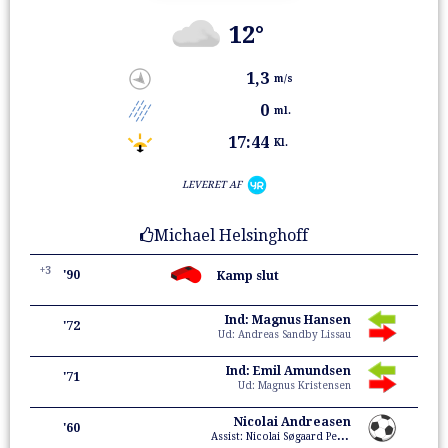
12°
1,3
m/s
0
ml.
17:44
Kl.
LEVERET AF
Michael Helsinghoff
+3
'90
Kamp slut
Ind: Magnus Hansen
'72
Ud: Andreas Sandby Lissau
Ind: Emil Amundsen
'71
Ud: Magnus Kristensen
Nicolai Andreasen
'60
Assist: Nicolai Søgaard Petersen