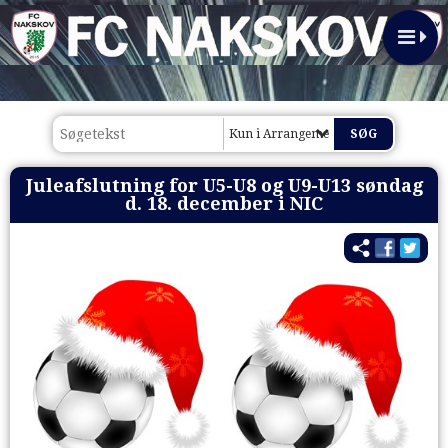
Kun i Arrangementer 2016
Juleafslutning for U5-U8 og U9-U13 søndag
d. 18. december i NIC