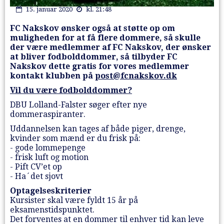
15. januar 2020
kl. 21:48
FC Nakskov ønsker også at støtte op om
muligheden for at få flere dommere, så skulle
der være medlemmer af FC Nakskov, der ønsker
at bliver fodbolddommer, så tilbyder FC
Nakskov dette gratis for vores medlemmer
kontakt klubben på
post@fcnakskov.dk
Vil du være fodbolddommer?
DBU Lolland-Falster søger efter nye
dommeraspiranter.
Uddannelsen kan tages af både piger, drenge,
kvinder som mænd er du frisk på:
- gode lommepenge
- frisk luft og motion
- Pift CV’et op
- Ha´det sjovt
Optagelseskriterier
Kursister skal være fyldt 15 år på
eksamenstidspunktet.
Det forventes at en dommer til enhver tid kan leve