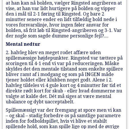
at han kan nå bolden, vælger Ringsted angriberen at
vise, at han var lidt hurtigere på bolden og vipper
den i mål til 2-1 føring til Ringsted. Og bare 2
minutter senere ender en lidt tilfældig bold nede i
vores forsvarslinje, hvor ingen føler ansvar for
bolden, så frit løb til Ringsted-angriberen og 3-1. Var
der nogle som sagde dumme personlige fejl?....
Mental nedtur
2. halvleg blev en meget rodet affære uden
spillemæssige højdepunkter. Ringsted var tættere på
scoringen til 4-1 end vi var på reduceringen. Måske
skyldes det den mentale tilstand som enkelte spillere
bliver ramt af i modgang og som på INGEN måde
tjener holdet eller klubben noget godt. Alene i 2.
halvleg tildeles vi 4 gule kort og 4 minutter før tid et
direkte rødt kort for skub - eller hvad dommerne nu
valgte at kalde det. Dét må siges at være mental
ubalance og dybt uacceptabelt.
Spillemæssigt var der fremgang at spore men vi kan
– og skal – stadig forbedre os på samtlige parametre
inden for fodboldspillet, hvis vi blive et stabilt
spillende hold, som kan spille lige op med de øvrige