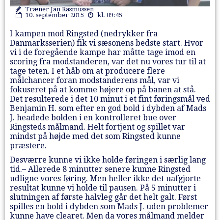
Træner Jan Rasmussen
10. september 2015
kl. 09:45
I kampen mod Ringsted (nedrykker fra
Danmarksserien) fik vi sæsonens bedste start. Hvor
vi i de foregående kampe har måtte tage imod en
scoring fra modstanderen, var det nu vores tur til at
tage teten. I et håb om at producere flere
målchancer foran modstanderens mål, var vi
fokuseret på at komme højere op på banen at stå.
Det resulterede i det 10 minut i et fint føringsmål ved
Benjamin H. som efter en god bold i dybden af Mads
J. headede bolden i en kontrolleret bue over
Ringsteds målmand. Helt fortjent og spillet var
mindst på højde med det som Ringsted kunne
præstere.
Desværre kunne vi ikke holde føringen i særlig lang
tid.– Allerede 8 minutter senere kunne Ringsted
udligne vores føring. Men heller ikke det uafgjorte
resultat kunne vi holde til pausen. På 5 minutter i
slutningen af første halvleg går det helt galt. Først
spilles en bold i dybden som Mads J. uden problemer
kunne have clearet. Men da vores målmand melder