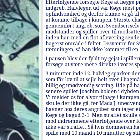
Efterfølgende forsøgte Køge at lægge 
indgreb. Halvlegen ud var Køge mest p
opfindsomhed og derfor kunne vi gå ti
at komme tilbage i kampen. Største chanc
gennemført angreb, som Svendsen selv sta
modstander og spiller over til modsatt
inden han med en flot aflevering sende 
bagerst område i feltet. Desværre for Sv
tæmningen, så han ikke kommer til en o
I pausen blev der fyldt ny gejst i spill
forsøge at være mere direkte i vores 
3 minutter inde i 2. halvleg sparker der
som får lov til at sejle helt over i bag
billig og unødvendig scoring. Ude på ba
senere spiller Joachim bolden i dybden 
Vi melder os for alvor tilbage i kampen 
skulle der ikke gå, før Mads J. unødvend
havner hos deres angriber som tager et 
Køge og bagud 3-1. Men straffet skulle 
mod indrømmede efterfølgende over for s
ikke var straffe…Så hvis dommeren hav
spille med 10 mand i 10 minutter og stil