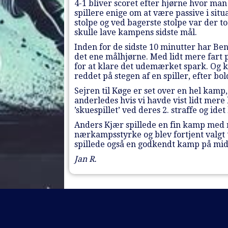
4-1 bliver scoret efter hjørne hvor man
spillere enige om at være passive i sit
stolpe og ved bagerste stolpe var der 
skulle lave kampens sidste mål.
Inden for de sidste 10 minutter har B
det ene målhjørne. Med lidt mere fart
for at klare det udemærket spark. Og ko
reddet på stegen af en spiller, efter 
Sejren til Køge er set over en hel kam
anderledes hvis vi havde vist lidt me
’skuespillet’ ved deres 2. straffe og idet
Anders Kjær spillede en fin kamp med r
nærkampsstyrke og blev fortjent valgt 
spillede også en godkendt kamp på midt
Jan R.