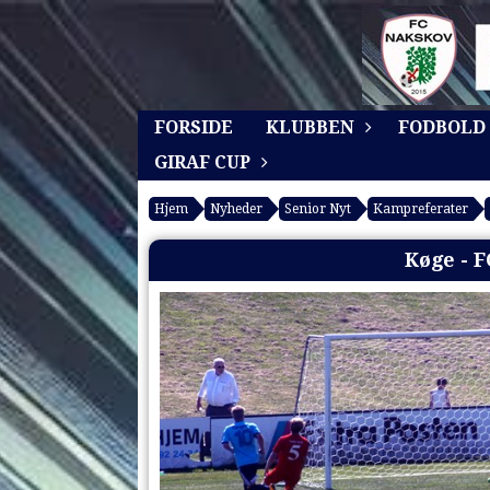
FORSIDE
KLUBBEN
FODBOLD
GIRAF CUP
Hjem
Nyheder
Senior Nyt
Kampreferater
Køge - F