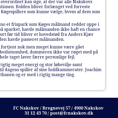
 overordnet kan sige, at der var alle Nakskovs
uationen. Bolden bliver forlænget ved forreste
to Køgespillere som kunne vælge, hvem af dem som
enno et frispark som Køges målmand redder oppe i
 på sparket, havde målmanden ikke haft en chance
rt før tid bliver et hovedstød fra Anders Kjær
bolden havde passeret målmanden.
p, fortjent nok men meget kunne være gået
re beslutsomhed, dommeren ikke var røget med på
 hele taget laver færre personlige fejl.
igtig meget energi og stor løbevilje samt
til dagens spiller af sine holdkammerater. Joachim
banen og er med i rigtig mange ting.
FC Nakskov / Bregnevej 57 / 4900 Nakskov
31 12 43 70 / post@fcnakskov.dk