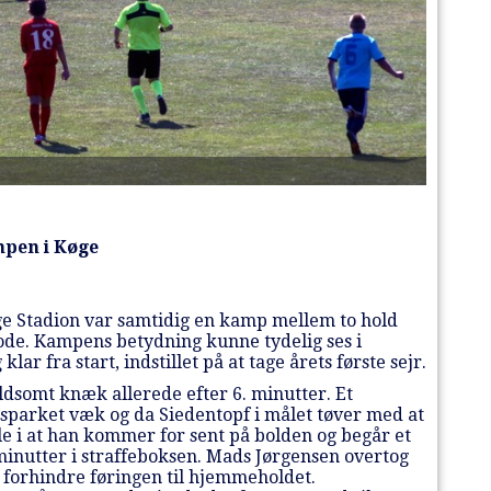
mpen i Køge
ge Stadion var samtidig en kamp mellem to hold
gode. Kampens betydning kunne tydelig ses i
ar fra start, indstillet på at tage årets første sejr.
dsomt knæk allerede efter 6. minutter. Et
e sparket væk og da Siedentopf i målet tøver med at
le i at han kommer for sent på bolden og begår et
 minutter i straffeboksen. Mads Jørgensen overtog
orhindre føringen til hjemmeholdet.