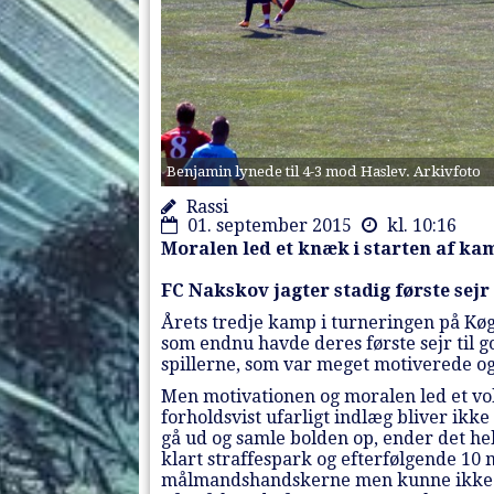
Benjamin lynede til 4-3 mod Haslev. Arkivfoto
Rassi
01. september 2015
kl. 10:16
Moralen led et knæk i starten af ka
FC Nakskov jagter stadig første sejr
Årets tredje kamp i turneringen på Kø
som endnu havde deres første sejr til 
spillerne, som var meget motiverede og kl
Men motivationen og moralen led et vol
forholdsvist ufarligt indlæg bliver ikk
gå ud og samle bolden op, ender det he
klart straffespark og efterfølgende 10
målmandshandskerne men kunne ikke f