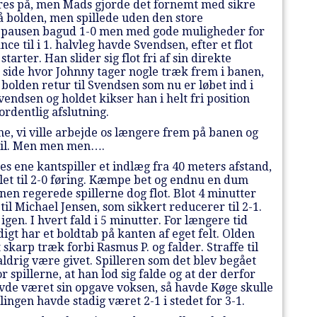
pres på, men Mads gjorde det fornemt med sikre
å bolden, men spillede uden den store
l pausen bagud 1-0 men med gode muligheder for
e til i 1. halvleg havde Svendsen, efter et flot
rter. Han slider sig flot fri af sin direkte
e side hvor Johnny tager nogle træk frem i banen,
bolden retur til Svendsen som nu er løbet ind i
endsen og holdet kikser han i helt fri position
rdentlig afslutning.
erne, vi ville arbejde os længere frem på banen og
spil. Men men men….
es ene kantspiller et indlæg fra 40 meters afstand,
målet til 2-0 føring. Kæmpe bet og endnu en dum
nen regerede spillerne dog flot. Blot 4 minutter
til Michael Jensen, som sikkert reducerer til 2-1.
igen. I hvert fald i 5 minutter. For længere tid
igt har et boldtab på kanten af eget felt. Olden
skarp træk forbi Rasmus P. og falder. Straffe til
aldrig være givet. Spilleren som det blev begået
pillerne, at han lod sig falde og at der derfor
de været sin opgave voksen, så havde Køge skulle
lingen havde stadig været 2-1 i stedet for 3-1.