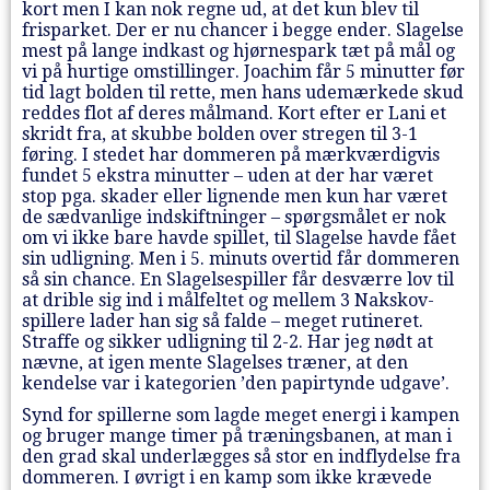
kort men I kan nok regne ud, at det kun blev til
frisparket. Der er nu chancer i begge ender. Slagelse
mest på lange indkast og hjørnespark tæt på mål og
vi på hurtige omstillinger. Joachim får 5 minutter før
tid lagt bolden til rette, men hans udemærkede skud
reddes flot af deres målmand. Kort efter er Lani et
skridt fra, at skubbe bolden over stregen til 3-1
føring. I stedet har dommeren på mærkværdigvis
fundet 5 ekstra minutter – uden at der har været
stop pga. skader eller lignende men kun har været
de sædvanlige indskiftninger – spørgsmålet er nok
om vi ikke bare havde spillet, til Slagelse havde fået
sin udligning. Men i 5. minuts overtid får dommeren
så sin chance. En Slagelsespiller får desværre lov til
at drible sig ind i målfeltet og mellem 3 Nakskov-
spillere lader han sig så falde – meget rutineret.
Straffe og sikker udligning til 2-2. Har jeg nødt at
nævne, at igen mente Slagelses træner, at den
kendelse var i kategorien ’den papirtynde udgave’.
Synd for spillerne som lagde meget energi i kampen
og bruger mange timer på træningsbanen, at man i
den grad skal underlægges så stor en indflydelse fra
dommeren. I øvrigt i en kamp som ikke krævede