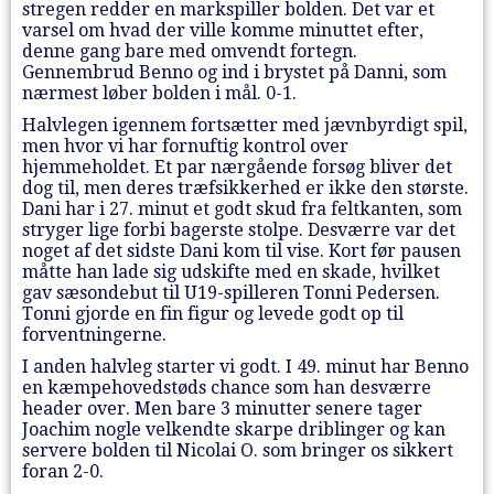
stregen redder en markspiller bolden. Det var et
varsel om hvad der ville komme minuttet efter,
denne gang bare med omvendt fortegn.
Gennembrud Benno og ind i brystet på Danni, som
nærmest løber bolden i mål. 0-1.
Halvlegen igennem fortsætter med jævnbyrdigt spil,
men hvor vi har fornuftig kontrol over
hjemmeholdet. Et par nærgående forsøg bliver det
dog til, men deres træfsikkerhed er ikke den største.
Dani har i 27. minut et godt skud fra feltkanten, som
stryger lige forbi bagerste stolpe. Desværre var det
noget af det sidste Dani kom til vise. Kort før pausen
måtte han lade sig udskifte med en skade, hvilket
gav sæsondebut til U19-spilleren Tonni Pedersen.
Tonni gjorde en fin figur og levede godt op til
forventningerne.
I anden halvleg starter vi godt. I 49. minut har Benno
en kæmpehovedstøds chance som han desværre
header over. Men bare 3 minutter senere tager
Joachim nogle velkendte skarpe driblinger og kan
servere bolden til Nicolai O. som bringer os sikkert
foran 2-0.