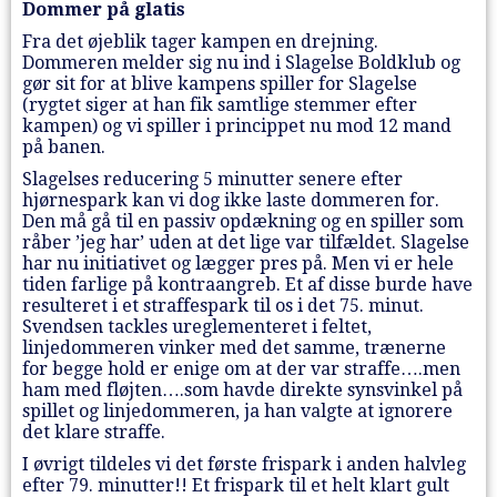
Dommer på glatis
Fra det øjeblik tager kampen en drejning.
Dommeren melder sig nu ind i Slagelse Boldklub og
gør sit for at blive kampens spiller for Slagelse
(rygtet siger at han fik samtlige stemmer efter
kampen) og vi spiller i princippet nu mod 12 mand
på banen.
Slagelses reducering 5 minutter senere efter
hjørnespark kan vi dog ikke laste dommeren for.
Den må gå til en passiv opdækning og en spiller som
råber ’jeg har’ uden at det lige var tilfældet. Slagelse
har nu initiativet og lægger pres på. Men vi er hele
tiden farlige på kontraangreb. Et af disse burde have
resulteret i et straffespark til os i det 75. minut.
Svendsen tackles ureglementeret i feltet,
linjedommeren vinker med det samme, trænerne
for begge hold er enige om at der var straffe….men
ham med fløjten….som havde direkte synsvinkel på
spillet og linjedommeren, ja han valgte at ignorere
det klare straffe.
I øvrigt tildeles vi det første frispark i anden halvleg
efter 79. minutter!! Et frispark til et helt klart gult