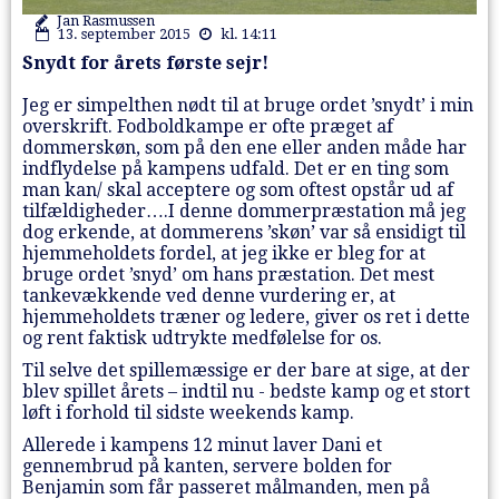
Jan Rasmussen
13. september 2015
kl. 14:11
Snydt for årets første sejr!
Jeg er simpelthen nødt til at bruge ordet ’snydt’ i min
overskrift. Fodboldkampe er ofte præget af
dommerskøn, som på den ene eller anden måde har
indflydelse på kampens udfald. Det er en ting som
man kan/ skal acceptere og som oftest opstår ud af
tilfældigheder….I denne dommerpræstation må jeg
dog erkende, at dommerens ’skøn’ var så ensidigt til
hjemmeholdets fordel, at jeg ikke er bleg for at
bruge ordet ’snyd’ om hans præstation. Det mest
tankevækkende ved denne vurdering er, at
hjemmeholdets træner og ledere, giver os ret i dette
og rent faktisk udtrykte medfølelse for os.
Til selve det spillemæssige er der bare at sige, at der
blev spillet årets – indtil nu - bedste kamp og et stort
løft i forhold til sidste weekends kamp.
Allerede i kampens 12 minut laver Dani et
gennembrud på kanten, servere bolden for
Benjamin som får passeret målmanden, men på