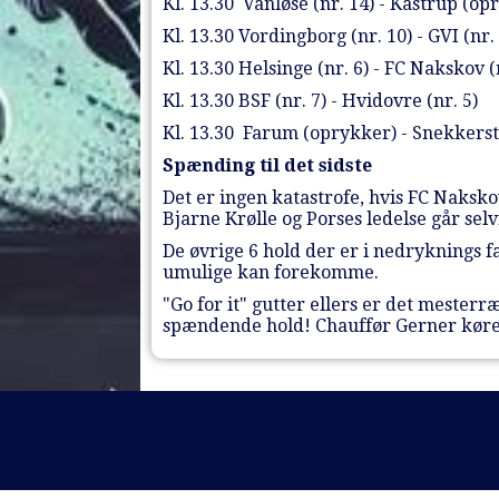
Kl. 13.30 Vanløse (nr. 14) - Kastrup (o
Kl. 13.30 Vordingborg (nr. 10) - GVI (nr.
Kl. 13.30 Helsinge (nr. 6) - FC Nakskov (
Kl. 13.30 BSF (nr. 7) - Hvidovre (nr. 5)
Kl. 13.30 Farum (oprykker) - Snekkerst
Spænding til det sidste
Det er ingen katastrofe, hvis FC Naksko
Bjarne Krølle og Porses ledelse går selvf
De øvrige 6 hold der er i nedryknings f
umulige kan forekomme.
"Go for it" gutter ellers er det mester
spændende hold! Chauffør Gerner kører