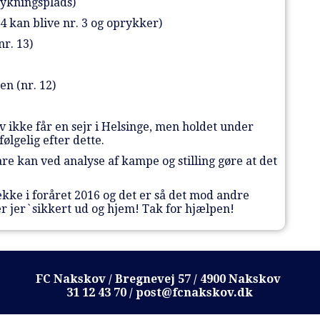
prykningsplads)
 4 kan blive nr. 3 og oprykker)
nr. 13)
en (nr. 12)
v ikke får en sejr i Helsinge, men holdet under
ølgelig efter dette.
are kan ved analyse af kampe og stilling gøre at det
række i foråret 2016 og det er så det mod andre
 jer`sikkert ud og hjem! Tak for hjælpen!
FC Nakskov / Bregnevej 57 / 4900 Nakskov
31 12 43 70 / post@fcnakskov.dk