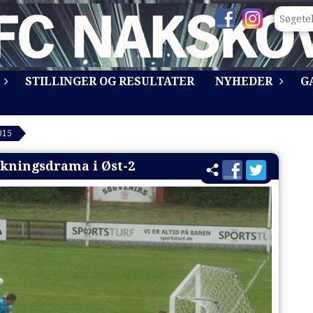
STILLINGER OG RESULTATER
NYHEDER
G
015
ykningsdrama i Øst-2