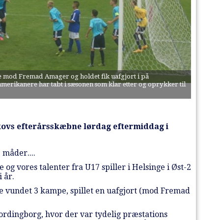
e mod Fremad Amager og holdet fik uafgjort i på
merikanere har tabt i sæsonen som klar etter og oprykker til
kovs efterårsskæbne lørdag eftermiddag i
 måder....
 og vores talenter fra U17 spiller i Helsinge i Øst-2
 år.
e vundet 3 kampe, spillet en uafgjort (mod Fremad
dingborg, hvor der var tydelig præstations