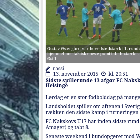
Gustav Østergård var hovedstødstærk i 1. rund
hjemmebane faktisk eneste point tab de stærke a
Øst-1
rassi
13. november 2015
kl. 20:51
Sidste spillerunde 13 afgør FC Naks
Helsinge
Lørdag er en stor fodbolddag på mange
Landsholdet spiller om aftenen i Sverige
rækken den sidste kamp i turneringen i
FC Nakskovs U17 har inden sidste rund
Amager) og tabt 8.
Seneste weekend i bundopgøret mod Vor