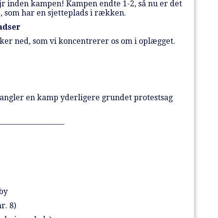
sejr inden kampen! Kampen endte 1-2, så nu er det
e, som har en sjetteplads i rækken.
adser
kker ned, som vi koncentrerer os om i oplægget.
ngler en kamp yderligere grundet protestsag
___________________
gby
r. 8)