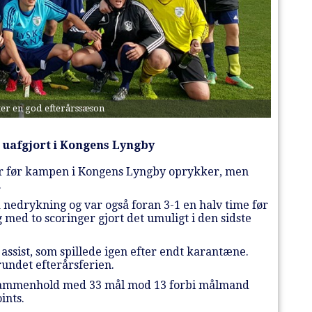
ter en god efterårssæson
 uafgjort i Kongens Lyngby
r før kampen i Kongens Lyngby oprykker, men
.
 nedrykning og var også foran 3-1 en halv time før
med to scoringer gjort det umuligt i den sidste
assist, som spillede igen efter endt karantæne.
rundet efterårsferien.
t sammenhold med 33 mål mod 13 forbi målmand
ints.