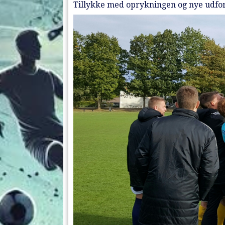
Tillykke med oprykningen og nye udford