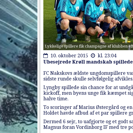
Lykkelige spillere fik champagne af klubben ef
10. oktober 2015
kl. 23:04
Ubesejrede Krøll mandskab spillede
FC Nakskovs ældste ungdomspillere va
sidste runde skulle selvfølgelig afvikles
Lyngby spillede sin chance for at undgå
kickoff, men byens unge fik kæmpet sig 
halve time.
To scoringer af Marius Østergård og en 
Holdet havde afbud af et par spillere g
Dermed 6 sejr, to uafgjorte og et god
Magnus foran Vordinborg IF med tre po