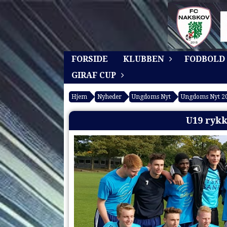
FORSIDE
KLUBBEN
FODBOLD
GIRAF CUP
Hjem
Nyheder
Ungdoms Nyt
Ungdoms Nyt 2
U19 rykk