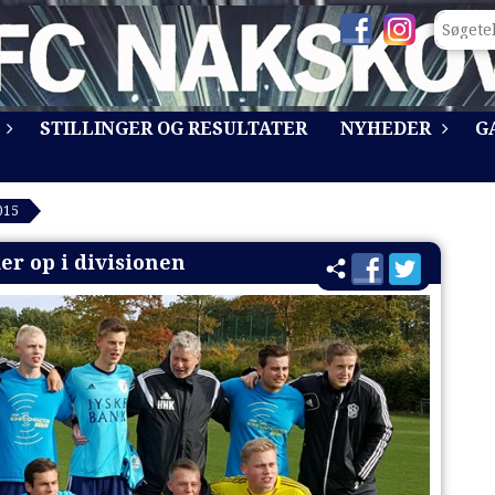
STILLINGER OG RESULTATER
NYHEDER
G
015
er op i divisionen